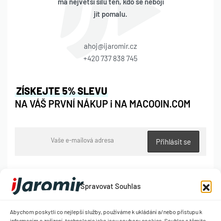
má největší sílu ten, kdo se nebojí
jít pomalu.
ahoj@ijaromir.cz
+420 737 838 745
ZÍSKEJTE 5% SLEVU
NA VÁŠ PRVNÍ NÁKUP i NA MACOOIN.COM
Spravovat Souhlas
NĚJAKÉ TY FORMALITY
Abychom poskytli co nejlepší služby, používáme k ukládání a/nebo přístupu k
Obchodní podmínky
informacím o zařízení, technologie jako jsou soubory cookies. Souhlas s těmito