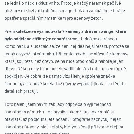
se jedná o něco exkluzivního. Proto je každý náramek pečlivě
uložen v exkluzivní krabičce s magnetickým zapínáním, která je
opatřena speciálním hmatníkem pro ebenový žeton.
První kolekce se vyznačovala 7 kameny a dřevem wenge, které
bylo odděleno stříbrným separátorem.
Jedná se o krásnou
kombinaci, ale ukázalo se, že není nejideálnější řešení, protože se
jedná o vyvážení náramku. Při tomto návrhu se stává, že kameny,
které jsou těžší než dřevo, se na ruce otočí dolů a nahoře je jen
dřevo. Někomu by to nemuselo vadit, ale já s tímto nejsem úplně
spokojen. Je dobré, že s tímto vizuálem je spojena značka
Macooin, ale v nové kolekci už návrhy vypadají jinak. I na těchto
detailech pracuji.
Toto balení jsem navrhl tak, aby odpovídalo výjimečnosti
samotného náramku – od prvního okamžiku, kdy krabičku
otevřete, až po dlouhá léta nošení. Fotografie zachycují nejen
samotné náramky, ale i detaily, kterým věnuji při tvorbě stejnou
pozornost jako hlavnímu produktu.