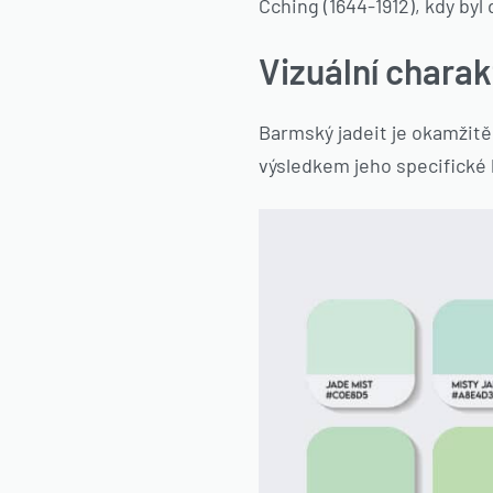
Čching (1644-1912), kdy by
Vizuální charak
Barmský jadeit je okamžitě
výsledkem jeho specifické 