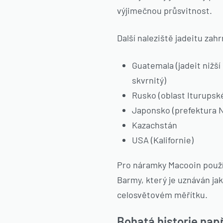
výjimečnou průsvitnost.
Další naleziště jadeitu zahr
Guatemala (jadeit nižší
skvrnitý)
Rusko (oblast Iturupsk
Japonsko (prefektura N
Kazachstán
USA (Kalifornie)
Pro náramky Macooin použí
Barmy, který je uznáván jak
celosvětovém měřítku.
Bohatá historie např