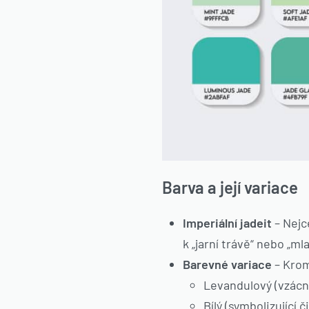
Barva a její variace
Imperiální jadeit
– Nejc
k „jarní trávě“ nebo „
Barevné variace
– Krom
Levandulový (vzácn
Bílý (symbolizující č