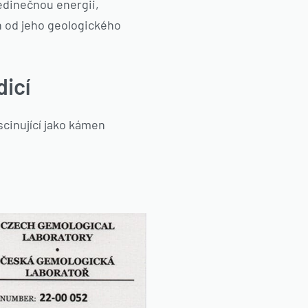
jedinečnou energii,
 od jeho geologického
dicí
scinující jako kámen