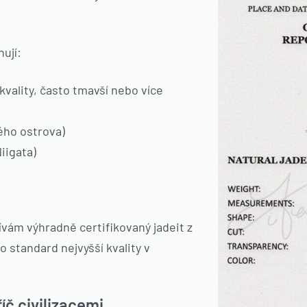
nují:
 kvality, často tmavší nebo více
ého ostrova)
iigata)
vám výhradně certifikovaný jadeit z
o standard nejvyšší kvality v
íč civilizacemi