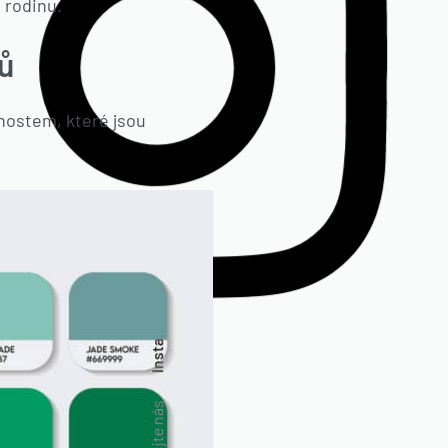
 rodinu.
nů
tnostem, které jsou
Insta.
Sledujte nás