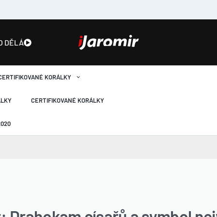
O DĚLÁ
CERTIFIKOVANÉ KORÁLKY
ÁLKY
CERTIFIKOVANÉ KORÁLKY
2020
: Drahokam císařů a symbol nej