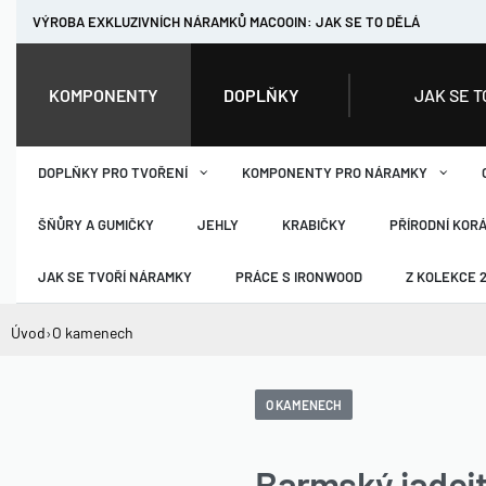
VÝROBA EXKLUZIVNÍCH NÁRAMKŮ MACOOIN: JAK SE TO DĚLÁ
JAK SE T
KOMPONENTY
DOPLŇKY
DOPLŇKY PRO TVOŘENÍ
KOMPONENTY PRO NÁRAMKY
ŠŇŮRY A GUMIČKY
JEHLY
KRABIČKY
PŘÍRODNÍ KOR
JAK SE TVOŘÍ NÁRAMKY
PRÁCE S IRONWOOD
Z KOLEKCE 
Úvod
›
O kamenech
O KAMENECH
Barmský jadeit