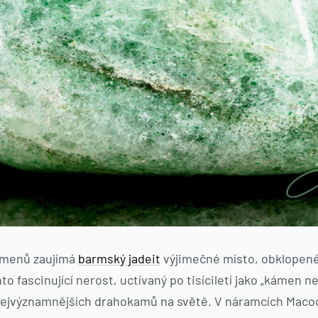
amenů zaujímá
barmský jadeit
výjimečné místo, obklopené 
 fascinující nerost, uctívaný po tisíciletí jako „kámen n
 nejvýznamnějších drahokamů na světě. V náramcích Mac