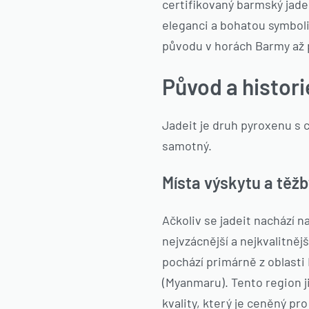
certifikovaný barmský jadei
eleganci a bohatou symbol
původu v horách Barmy až 
Původ a histori
Jadeit je druh pyroxenu s 
samotný.
Místa výskytu a těž
Ačkoliv se jadeit nachází n
nejvzácnější a nejkvalitnější
pochází primárně z oblasti
(Myanmaru). Tento region ji
kvality, který je ceněný pr