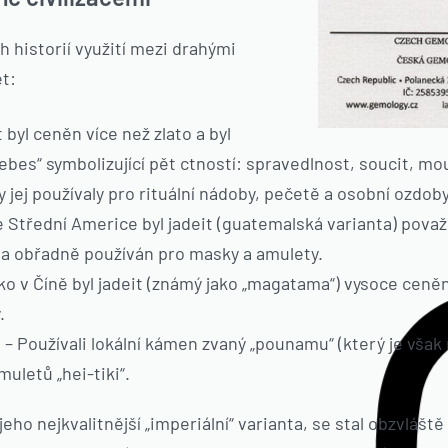
h historií využití mezi drahými
et:
 byl ceněn více než zlato a byl
bes“ symbolizující pět ctností: spravedlnost, soucit, m
 jej používaly pro rituální nádoby, pečetě a osobní ozdoby
e Střední Americe byl jadeit (guatemalská varianta) pov
a obřadně používán pro masky a amulety.
o v Číně byl jadeit (známý jako „magatama“) vysoce ceněn 
.
é
– Používali lokální kámen zvaný „pounamu“ (který je však ne
uletů „hei-tiki“.
jeho nejkvalitnější „imperiální“ varianta, se stal obzvlá