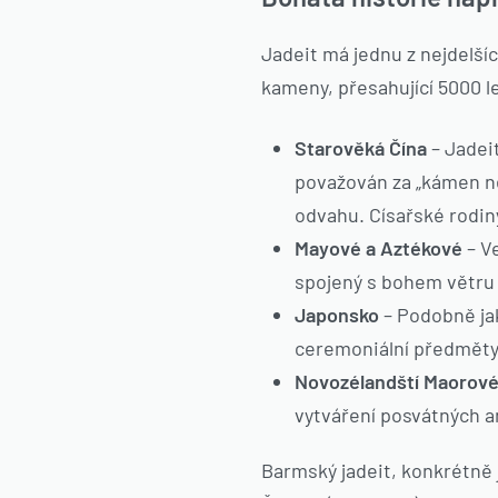
Jadeit má jednu z nejdelšíc
kameny, přesahující 5000 l
Starověká Čína
– Jadeit
považován za „kámen ne
odvahu. Císařské rodiny
Mayové a Aztékové
– V
spojený s bohem větru 
Japonsko
– Podobně jak
ceremoniální předměty
Novozélandští Maorov
vytváření posvátných am
Barmský jadeit, konkrétně 