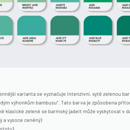
ennější varianta se vyznačuje intenzivní, sytě zelenou ba
mladým výhonkům bambusu“. Tato barva je způsobena přít
ě klasické zelené se barmský jadeit může vyskytovat v d
ý a vysoce ceněný)
istotu)