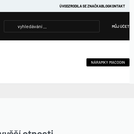
ÚVOD
ZRODILA SE ZNAČKA
BLOG
KONTAKT
MŮJ ÚČET
NÁRAMKY MACOOIN
vyšší ctnosti