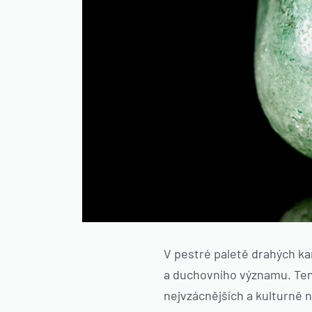
V pestré paletě drahých k
a duchovního významu. Tento
nejvzácnějších a kulturně