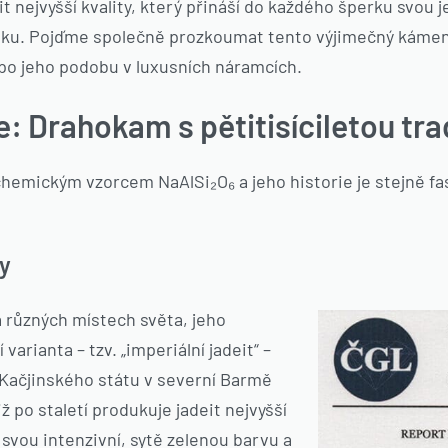
t nejvyšší kvality, který přináší do každého šperku svou 
iku. Pojďme společně prozkoumat tento výjimečný kámen
po jeho podobu v luxusních náramcích.
e: Drahokam s pětitisíciletou tra
chemickým vzorcem NaAlSi₂O₆ a jeho historie je stejně fa
by
a různých místech světa, jeho
 varianta – tzv. „imperiální jadeit“ –
 Kačjinského státu v severní Barmě
ž po staletí produkuje jadeit nejvyšší
o svou intenzivní, sytě zelenou barvu a