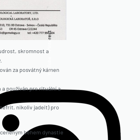
Pinterest
oudrost, skromnost a
YouTube
.
ažován za posvátný kámen
a používán pro rituální a
frit, nikoliv jadeit) pro
ště ceněným během dynastie