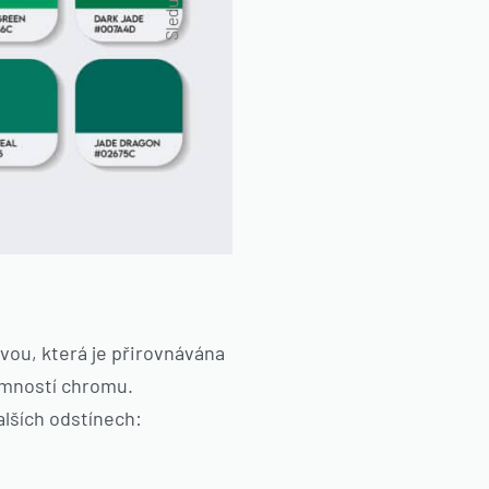
rvou, která je přirovnávána
omností chromu.
alších odstínech: