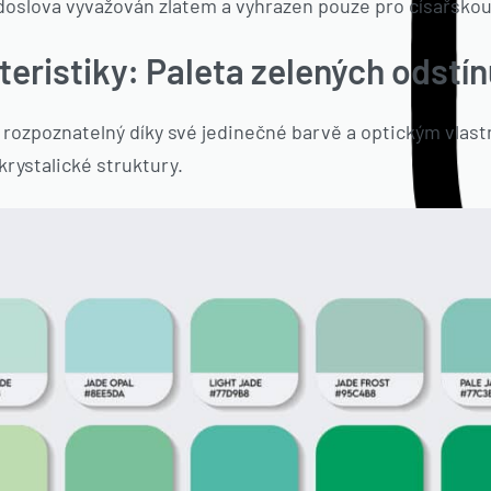
l doslova vyvažován zlatem a vyhrazen pouze pro císařskou
teristiky: Paleta zelených odstí
 rozpoznatelný díky své jedinečné barvě a optickým vlas
krystalické struktury.